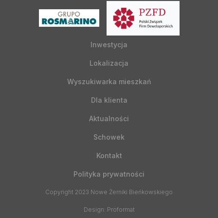
Inwestycja
Lokalizacja
Wyszukiwarka mieszkań
Dla klienta
Aktualności
Schowek
Kontakt
Polityka prywatności
Copyright 2023 Nowe Żerniki Bieńkowskiego
Design: Proformat