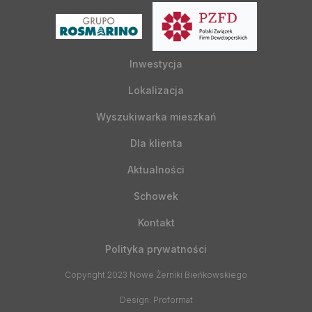
Inwestycja
Lokalizacja
Wyszukiwarka mieszkań
Dla klienta
Aktualności
Schowek
Kontakt
Polityka prywatności
Copyright 2023 Nowe Żerniki Bieńkowskiego
Design: Proformat