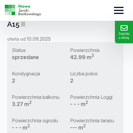
MIESZKANIE:
A15
Zapytaj
10.09.2025
o ofertę
oferta od:
Status
Powierzchnia
2
sprzedane
42.99 m
Kondygnacja
Liczba pokoi
2
2
Powierzchnia balkonu
Powierzchnia Loggi
2
2
3.27 m
- - - m
Powierzchnia ogrodu
Powierzchnia tarasu
2
2
- - - m
--- m