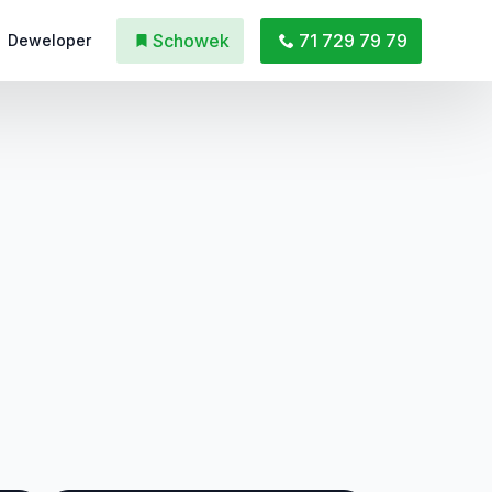
Schowek
71 729 79 79
Deweloper