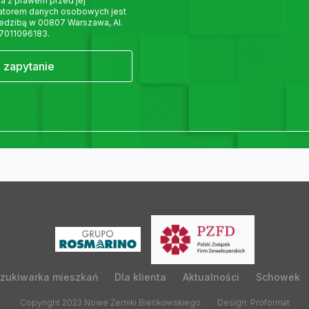
a z prawem przed jej
ratorem danych osobowych jest
siedzibą w 00807 Warszawa, Al.
 7011096183.
j zapytanie
zukiwarka mieszkań
Dla klienta
Aktualności
Schowek
Copyright 2023 Nowe Żerniki Bieńkowskiego
Design: Proformat