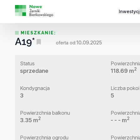
Inwestycj
MIESZKANIE:
A19*
10.09.2025
oferta od:
Status
Powierzchni
2
sprzedane
118.69 m
Kondygnacja
Liczba pokoi
3
5
Powierzchnia balkonu
Powierzchni
2
2
3.35 m
- - - m
Powierzchnia ogrodu
Powierzchnia