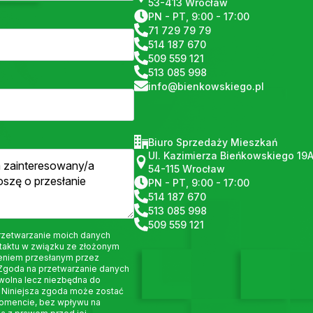
53-413 Wrocław
PN - PT, 9:00 - 17:00
71 729 79 79
514 187 670
509 559 121
513 085 998
info@bienkowskiego.pl
Biuro Sprzedaży Mieszkań
Ul. Kazimierza Bieńkowskiego 19
54-115 Wrocław
PN - PT, 9:00 - 17:00
514 187 670
513 085 998
509 559 121
rzetwarzanie moich danych
taktu w związku ze złożonym
eniem przesłanym przez
 Zgoda na przetwarzanie danych
wolna lecz niezbędna do
 Niniejsza zgoda może zostać
omencie, bez wpływu na