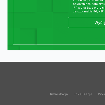
zgodność przetwarzani
odwołaniem. Administ
IRP Alpha Sp. z o.o. z 
Jerozolimskie 96, NIP:
Wyśli
Inwestycja
Lokalizacja
Wys