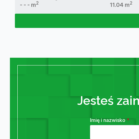
2
2
- - - m
11.04 m
Jesteś zai
Imię i nazwisko
*