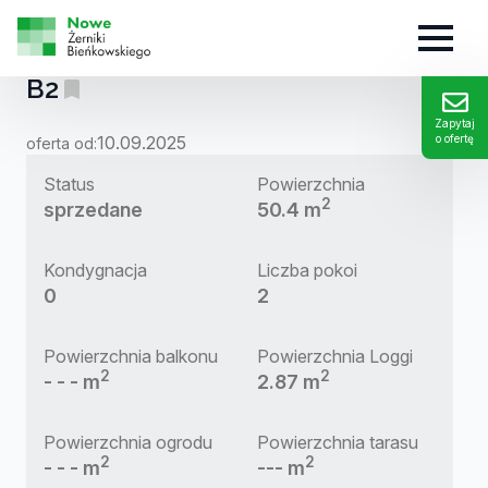
MIESZKANIE:
B2
Zapytaj
10.09.2025
o ofertę
oferta od:
Status
Powierzchnia
2
sprzedane
50.4 m
Kondygnacja
Liczba pokoi
0
2
Powierzchnia balkonu
Powierzchnia Loggi
2
2
- - - m
2.87 m
Powierzchnia ogrodu
Powierzchnia tarasu
2
2
- - - m
--- m