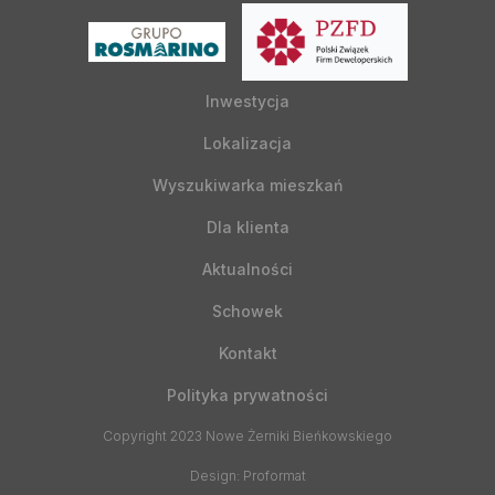
Inwestycja
Lokalizacja
Wyszukiwarka mieszkań
Dla klienta
Aktualności
Schowek
Kontakt
Polityka prywatności
Copyright 2023 Nowe Żerniki Bieńkowskiego
Design: Proformat