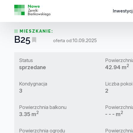
Inwestycj
MIESZKANIE:
B25
10.09.2025
oferta od:
Status
Powierzchni
2
sprzedane
42.94 m
Kondygnacja
Liczba pokoi
3
2
Powierzchnia balkonu
Powierzchni
2
2
3.35 m
- - - m
Powierzchnia ogrodu
Powierzchnia