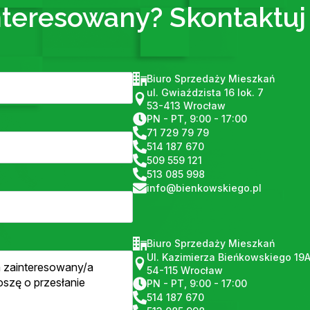
nteresowany? Skontaktuj 
Biuro Sprzedaży Mieszkań
ul. Gwiaździsta 16 lok. 7
53-413 Wrocław
PN - PT, 9:00 - 17:00
71 729 79 79
514 187 670
509 559 121
513 085 998
info@bienkowskiego.pl
Biuro Sprzedaży Mieszkań
Ul. Kazimierza Bieńkowskiego 19
54-115 Wrocław
PN - PT, 9:00 - 17:00
514 187 670