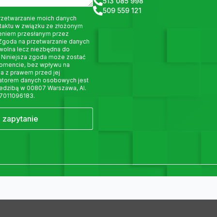
513 085 998
509 559 121
rzetwarzanie moich danych
taktu w związku ze złożonym
eniem przesłanym przez
 Zgoda na przetwarzanie danych
wolna lecz niezbędna do
 Niniejsza zgoda może zostać
omencie, bez wpływu na
a z prawem przed jej
ratorem danych osobowych jest
siedzibą w 00807 Warszawa, Al.
 7011096183.
j zapytanie