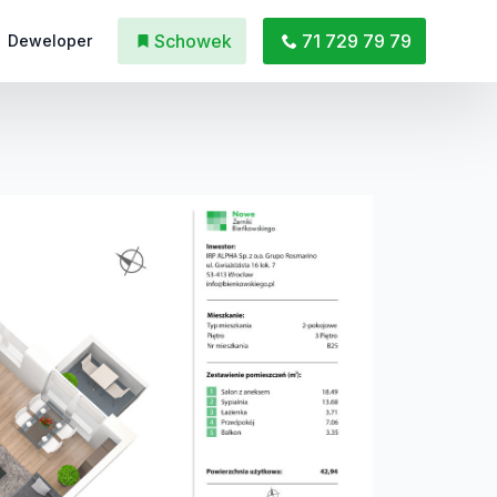
Schowek
71 729 79 79
Deweloper