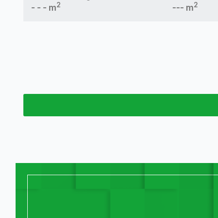
2
2
- - - m
--- m