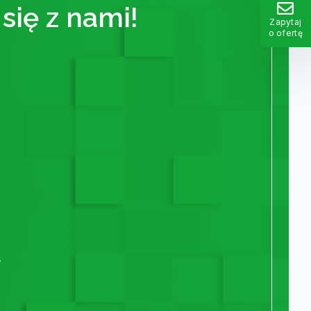
się z nami!
Zapytaj
o ofertę
A