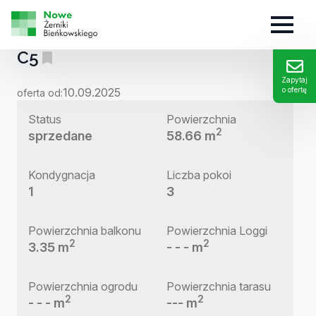
MIESZKANIE:
C5
Zapytaj
10.09.2025
o ofertę
oferta od:
Status
Powierzchnia
2
sprzedane
58.66 m
Kondygnacja
Liczba pokoi
1
3
Powierzchnia balkonu
Powierzchnia Loggi
2
2
3.35 m
- - - m
Powierzchnia ogrodu
Powierzchnia tarasu
2
2
- - - m
--- m