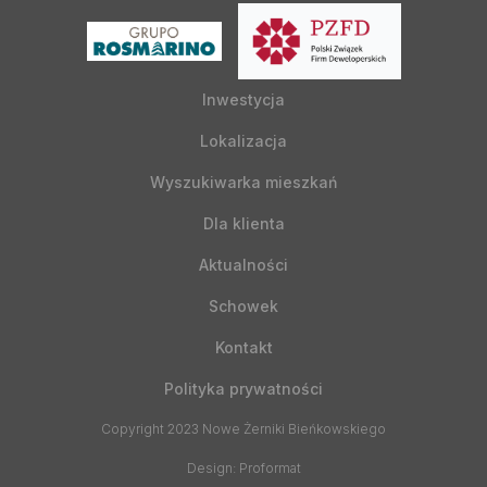
Inwestycja
Lokalizacja
Wyszukiwarka mieszkań
Dla klienta
Aktualności
Schowek
Kontakt
Polityka prywatności
Copyright 2023 Nowe Żerniki Bieńkowskiego
Design: Proformat