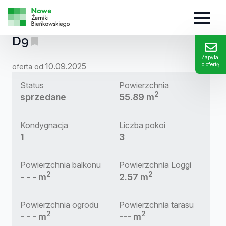
MIESZKANIE:
D9
Zapytaj
10.09.2025
o ofertę
oferta od:
Status
Powierzchnia
2
sprzedane
55.89 m
Kondygnacja
Liczba pokoi
1
3
Powierzchnia balkonu
Powierzchnia Loggi
2
2
- - - m
2.57 m
Powierzchnia ogrodu
Powierzchnia tarasu
2
2
- - - m
--- m