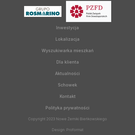
Inwestycja
Lokalizacja
Wyszukiwarka mieszkań
Dla klienta
Aktualności
Schowek
Kontakt
Polityka prywatności
Copyright 2023 Nowe Żerniki Bieńkowskiego
Design: Proformat