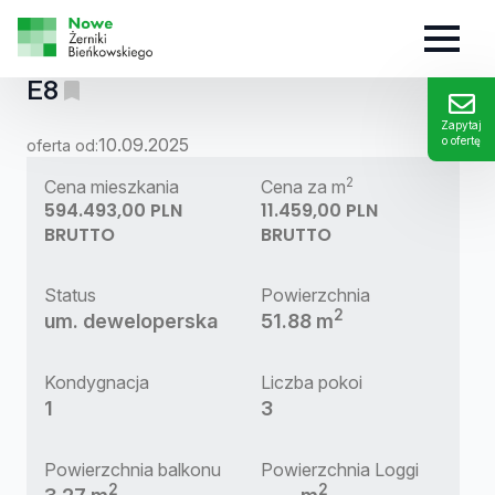
MIESZKANIE:
E8
Zapytaj
10.09.2025
o ofertę
oferta od:
2
Cena mieszkania
Cena za m
594.493,00 PLN
11.459,00 PLN
BRUTTO
BRUTTO
Status
Powierzchnia
2
um. deweloperska
51.88 m
Kondygnacja
Liczba pokoi
1
3
Powierzchnia balkonu
Powierzchnia Loggi
2
2