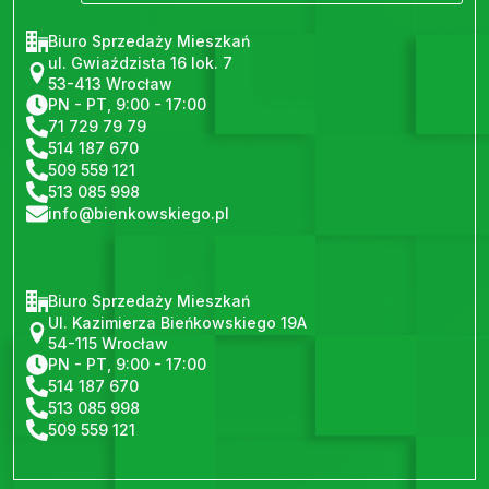
Biuro Sprzedaży Mieszkań
ul. Gwiaździsta 16 lok. 7
53-413 Wrocław
PN - PT, 9:00 - 17:00
71 729 79 79
514 187 670
509 559 121
513 085 998
info@bienkowskiego.pl
Biuro Sprzedaży Mieszkań
Ul. Kazimierza Bieńkowskiego 19A
54-115 Wrocław
PN - PT, 9:00 - 17:00
514 187 670
513 085 998
509 559 121