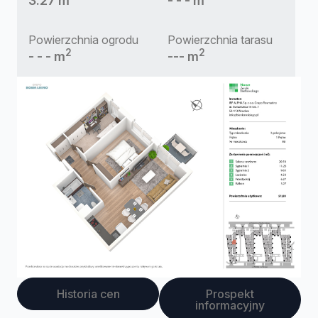
3.27 m
- - - m
Powierzchnia ogrodu
Powierzchnia tarasu
2
2
- - - m
--- m
Historia cen
Prospekt
informacyjny