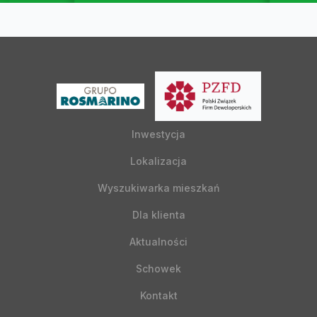
Inwestycja
Lokalizacja
Wyszukiwarka mieszkań
Dla klienta
Aktualności
Schowek
Kontakt