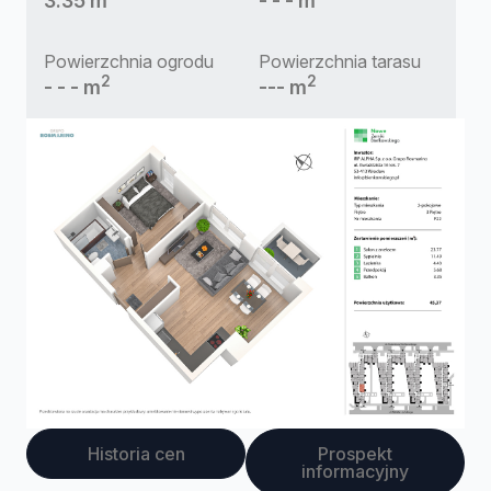
3.35 m
- - - m
Powierzchnia ogrodu
Powierzchnia tarasu
2
2
- - - m
--- m
Historia cen
Prospekt
informacyjny