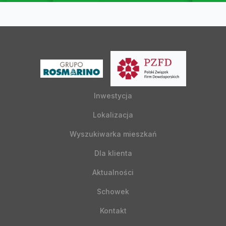
Inwestycja
Lokalizacja
Wyszukiwarka mieszkań
Dla klienta
Aktualności
Schowek
Kontakt