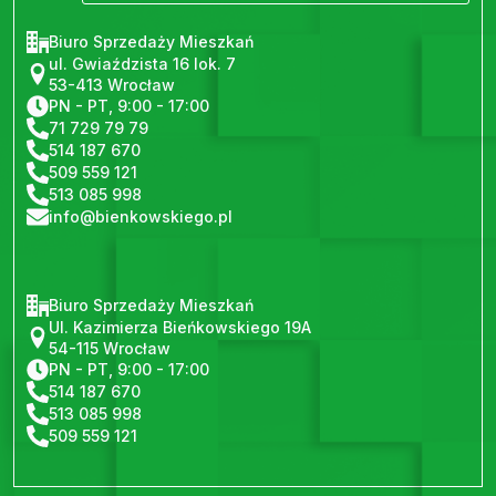
Biuro Sprzedaży Mieszkań
ul. Gwiaździsta 16 lok. 7
53-413 Wrocław
PN - PT, 9:00 - 17:00
71 729 79 79
514 187 670
509 559 121
513 085 998
info@bienkowskiego.pl
Biuro Sprzedaży Mieszkań
Ul. Kazimierza Bieńkowskiego 19A
54-115 Wrocław
PN - PT, 9:00 - 17:00
514 187 670
513 085 998
509 559 121