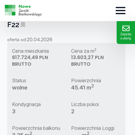
MIESZKANIE:
F22
Zapytaj
20.04.2026
o ofertę
oferta od:
2
Cena mieszkania
Cena za m
617.724,49 PLN
13.603,27 PLN
BRUTTO
BRUTTO
Status
Powierzchnia
2
wolne
45.41 m
Kondygnacja
Liczba pokoi
3
2
Powierzchnia balkonu
Powierzchnia Loggi
2
2