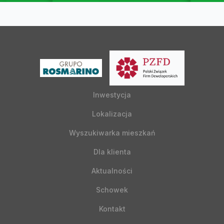
Inwestycja
Lokalizacja
Wyszukiwarka mieszkań
Dla klienta
Aktualności
Schowek
Kontakt