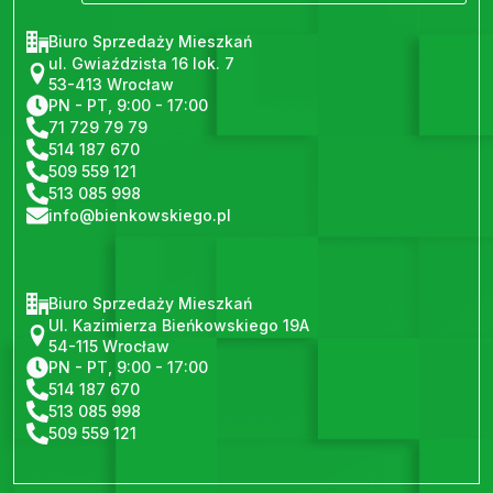
Biuro Sprzedaży Mieszkań
ul. Gwiaździsta 16 lok. 7
53-413 Wrocław
PN - PT, 9:00 - 17:00
71 729 79 79
514 187 670
509 559 121
513 085 998
info@bienkowskiego.pl
Biuro Sprzedaży Mieszkań
Ul. Kazimierza Bieńkowskiego 19A
54-115 Wrocław
PN - PT, 9:00 - 17:00
514 187 670
513 085 998
509 559 121