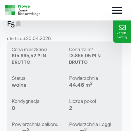
MIESZKANIE:
F5
Zapytaj
20.04.2026
o ofertę
oferta od:
2
Cena mieszkania
Cena za m
615.995,52 PLN
13.855,05 PLN
BRUTTO
BRUTTO
Status
Powierzchnia
2
wolne
44.46 m
Kondygnacja
Liczba pokoi
0
2
Powierzchnia balkonu
Powierzchnia Loggi
2
2