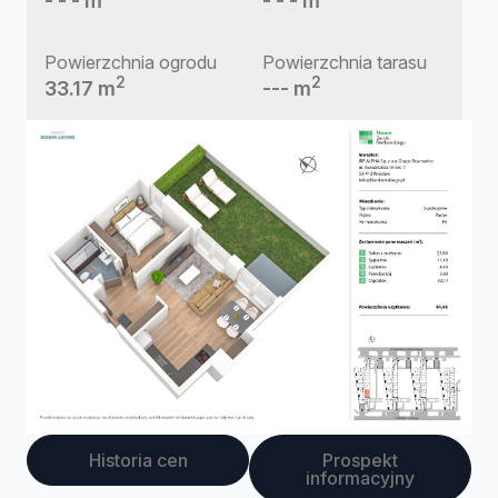
- - - m
- - - m
Powierzchnia ogrodu
Powierzchnia tarasu
2
2
33.17 m
--- m
Historia cen
Prospekt
informacyjny