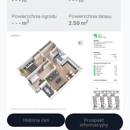
- - - m
- - - m
Powierzchnia ogrodu
Powierzchnia tarasu
2
2
- - - m
2.59 m
Historia cen
Prospekt
informacyjny