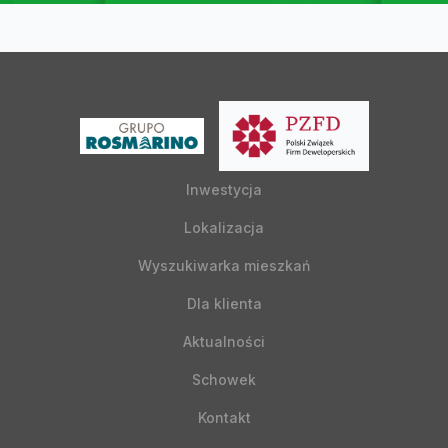
Inwestycja
Lokalizacja
Wyszukiwarka mieszkań
Dla klienta
Aktualności
Schowek
Kontakt