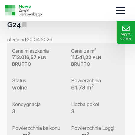
MIESZKANIE:
G24
Zapytaj
20.04.2026
o ofertę
oferta od:
2
Cena mieszkania
Cena za m
713.016,57 PLN
11.541,22 PLN
BRUTTO
BRUTTO
Status
Powierzchnia
2
wolne
61.78 m
Kondygnacja
Liczba pokoi
3
3
Powierzchnia balkonu
Powierzchnia Loggi
2
2