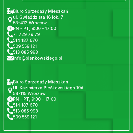
Biuro Sprzedaży Mieszkań
ul. Gwiaździsta 16 lok. 7
53-413 Wrocław
PN - PT, 9:00 - 17:00
71 729 79 79
514 187 670
509 559 121
513 085 998
info@bienkowskiego.pl
Biuro Sprzedaży Mieszkań
Ul. Kazimierza Bieńkowskiego 19A
54-115 Wrocław
PN - PT, 9:00 - 17:00
514 187 670
513 085 998
509 559 121