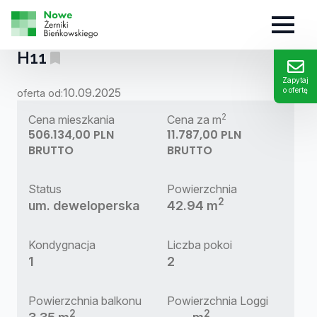
MIESZKANIE:
H11
Zapytaj
10.09.2025
o ofertę
oferta od:
2
Cena mieszkania
Cena za m
506.134,00 PLN
11.787,00 PLN
BRUTTO
BRUTTO
Status
Powierzchnia
2
um. deweloperska
42.94 m
Kondygnacja
Liczba pokoi
1
2
Powierzchnia balkonu
Powierzchnia Loggi
2
2