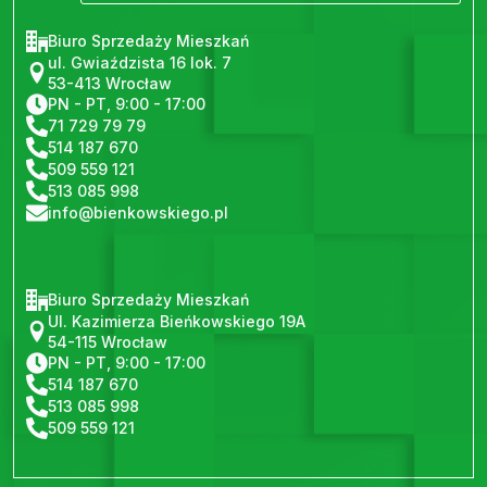
Biuro Sprzedaży Mieszkań
ul. Gwiaździsta 16 lok. 7
53-413 Wrocław
PN - PT, 9:00 - 17:00
71 729 79 79
514 187 670
509 559 121
513 085 998
info@bienkowskiego.pl
Biuro Sprzedaży Mieszkań
Ul. Kazimierza Bieńkowskiego 19A
54-115 Wrocław
PN - PT, 9:00 - 17:00
514 187 670
513 085 998
509 559 121