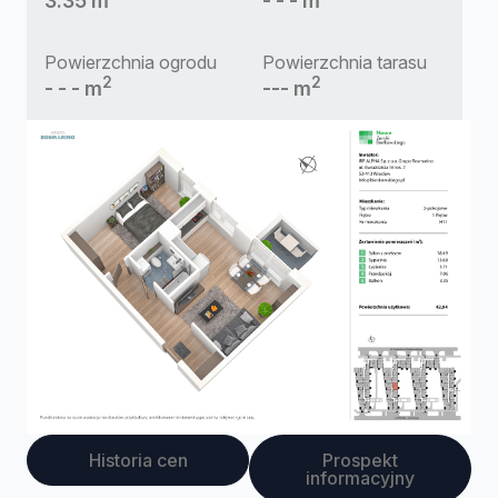
3.35 m
- - - m
Powierzchnia ogrodu
Powierzchnia tarasu
2
2
- - - m
--- m
Historia cen
Prospekt
informacyjny