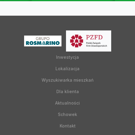
Inwestycja
Lokalizacja
Wyszukiwarka mieszkań
Dla klienta
Aktualności
Schowek
Kontakt