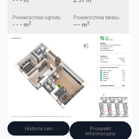
- - - m
2.57 m
Powierzchnia ogrodu
Powierzchnia tarasu
2
2
- - - m
--- m
Historia cen
Prospekt
informacyjny