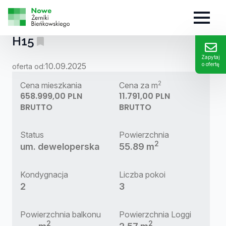
MIESZKANIE:
H15
Zapytaj
10.09.2025
o ofertę
oferta od:
2
Cena mieszkania
Cena za m
658.999,00 PLN
11.791,00 PLN
BRUTTO
BRUTTO
Status
Powierzchnia
2
um. deweloperska
55.89 m
Kondygnacja
Liczba pokoi
2
3
Powierzchnia balkonu
Powierzchnia Loggi
2
2