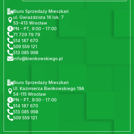
Biuro Sprzedaży Mieszkań
ul. Gwiaździsta 16 lok. 7
53-413 Wrocław
PN - PT, 9:00 - 17:00
71 729 79 79
514 187 670
509 559 121
513 085 998
info@bienkowskiego.pl
Biuro Sprzedaży Mieszkań
Ul. Kazimierza Bieńkowskiego 19A
54-115 Wrocław
PN - PT, 9:00 - 17:00
514 187 670
513 085 998
509 559 121