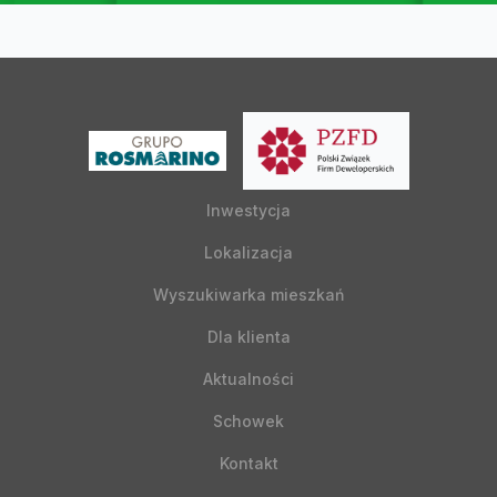
Inwestycja
Lokalizacja
Wyszukiwarka mieszkań
Dla klienta
Aktualności
Schowek
Kontakt