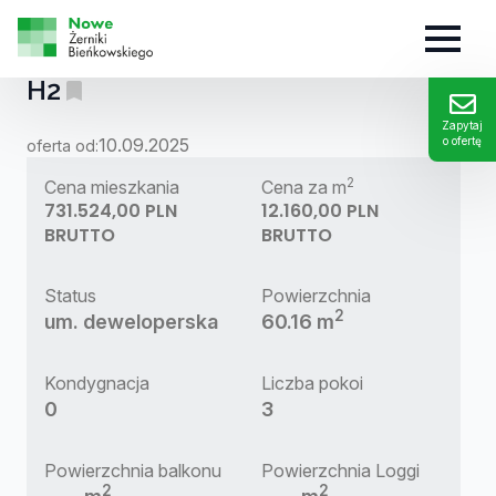
MIESZKANIE:
H2
Zapytaj
10.09.2025
o ofertę
oferta od:
2
Cena mieszkania
Cena za m
731.524,00 PLN
12.160,00 PLN
BRUTTO
BRUTTO
Status
Powierzchnia
2
um. deweloperska
60.16 m
Kondygnacja
Liczba pokoi
0
3
Powierzchnia balkonu
Powierzchnia Loggi
2
2