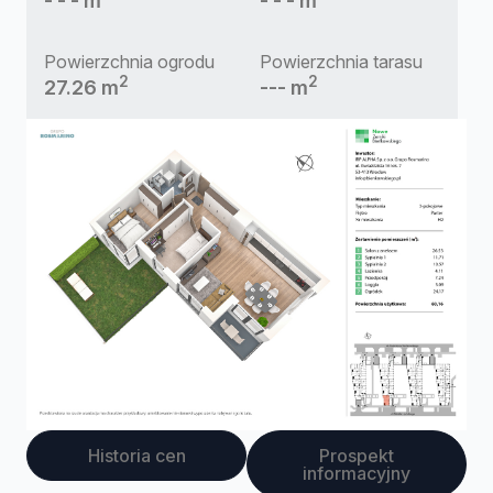
- - - m
- - - m
Powierzchnia ogrodu
Powierzchnia tarasu
2
2
27.26 m
--- m
Historia cen
Prospekt
informacyjny