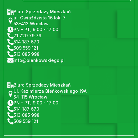
Biuro Sprzedaży Mieszkań
ul. Gwiaździsta 16 lok. 7
53-413 Wrocław
PN - PT, 9:00 - 17:00
71 729 79 79
514 187 670
509 559 121
513 085 998
info@bienkowskiego.pl
Biuro Sprzedaży Mieszkań
Ul. Kazimierza Bieńkowskiego 19A
54-115 Wrocław
PN - PT, 9:00 - 17:00
514 187 670
513 085 998
509 559 121