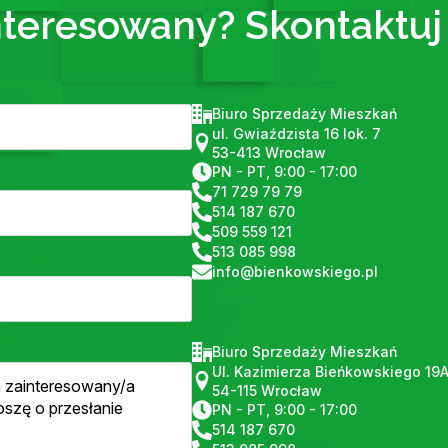
nteresowany? Skontaktuj 
Biuro Sprzedaży Mieszkań
ul. Gwiaździsta 16 lok. 7
53-413 Wrocław
PN - PT, 9:00 - 17:00
71 729 79 79
514 187 670
509 559 121
513 085 998
info@bienkowskiego.pl
Biuro Sprzedaży Mieszkań
Ul. Kazimierza Bieńkowskiego 19
54-115 Wrocław
PN - PT, 9:00 - 17:00
514 187 670