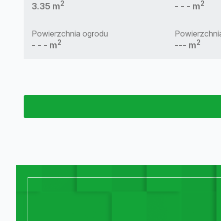
2
2
3.35 m
- - - m
Powierzchnia ogrodu
Powierzchnia
2
2
- - - m
--- m