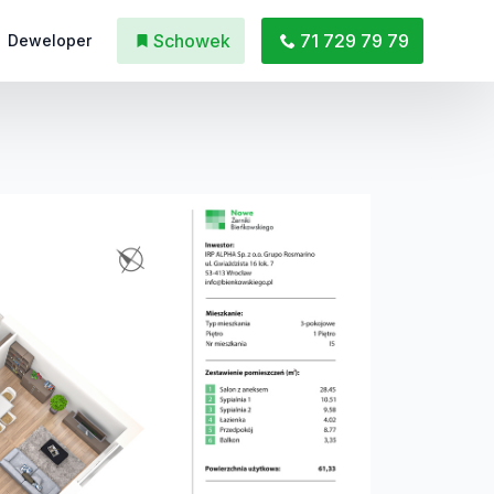
Schowek
71 729 79 79
Deweloper