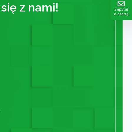
się z nami!
Zapytaj
o ofertę
A