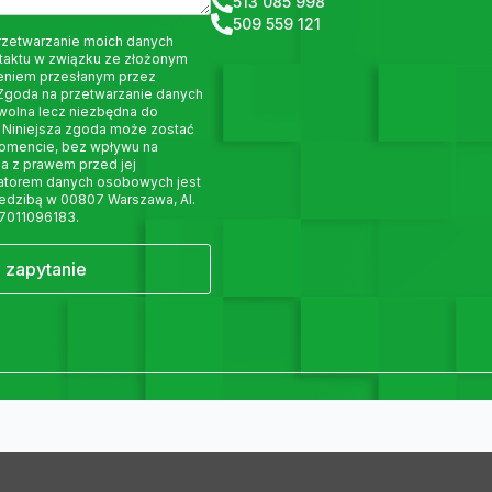
513 085 998
509 559 121
rzetwarzanie moich danych
taktu w związku ze złożonym
eniem przesłanym przez
 Zgoda na przetwarzanie danych
wolna lecz niezbędna do
 Niniejsza zgoda może zostać
omencie, bez wpływu na
a z prawem przed jej
ratorem danych osobowych jest
siedzibą w 00807 Warszawa, Al.
 7011096183.
j zapytanie