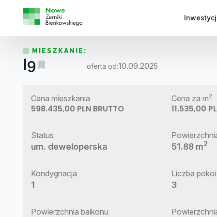
Inwestycj
MIESZKANIE:
I9
10.09.2025
oferta od:
2
Cena mieszkania
Cena za m
598.435,00 PLN BRUTTO
11.535,00 
Status
Powierzchni
2
um. deweloperska
51.88 m
Kondygnacja
Liczba pokoi
1
3
Powierzchnia balkonu
Powierzchni