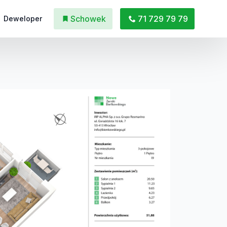
Schowek
71 729 79 79
Deweloper