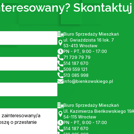
nteresowany? Skontaktuj 
Biuro Sprzedaży Mieszkań
ul. Gwiaździsta 16 lok. 7
53-413 Wrocław
PN - PT, 9:00 - 17:00
71 729 79 79
514 187 670
509 559 121
513 085 998
info@bienkowskiego.pl
Biuro Sprzedaży Mieszkań
Ul. Kazimierza Bieńkowskiego 19
54-115 Wrocław
PN - PT, 9:00 - 17:00
514 187 670