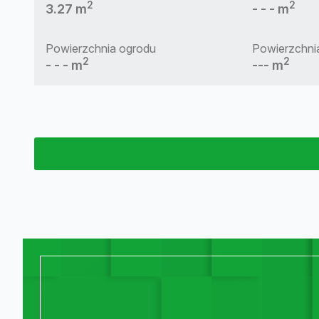
2
2
3.27 m
- - - m
Powierzchnia ogrodu
Powierzchnia
2
2
- - - m
--- m