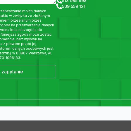
513 085 998
509 559 121
rzetwarzanie moich danych
taktu w związku ze złożonym
eniem przesłanym przez
 Zgoda na przetwarzanie danych
wolna lecz niezbędna do
 Niniejsza zgoda może zostać
omencie, bez wpływu na
a z prawem przed jej
ratorem danych osobowych jest
siedzibą w 00807 Warszawa, Al.
 7011096183.
j zapytanie