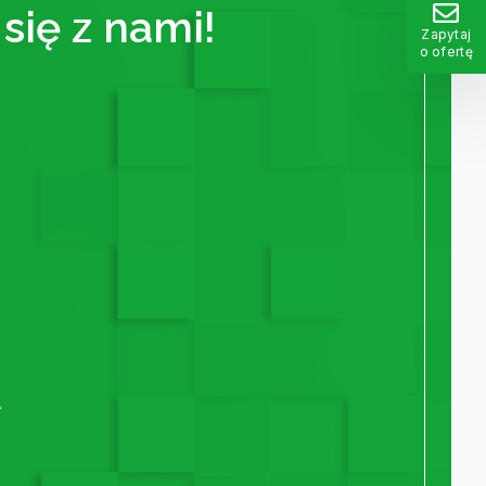
się z nami!
Zapytaj
o ofertę
A