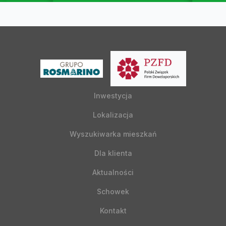
Inwestycja
Lokalizacja
Wyszukiwarka mieszkań
Dla klienta
Aktualności
Schowek
Kontakt