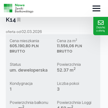
MIESZKANIE:
K14
Zapytaj
02.03.2026
o ofertę
oferta od:
2
Cena mieszkania
Cena za m
605.190,80 PLN
11.556,06 PLN
BRUTTO
BRUTTO
Status
Powierzchnia
2
um. deweloperska
52.37 m
Kondygnacja
Liczba pokoi
1
3
Powierzchnia balkonu
Powierzchnia Loggi
2
2