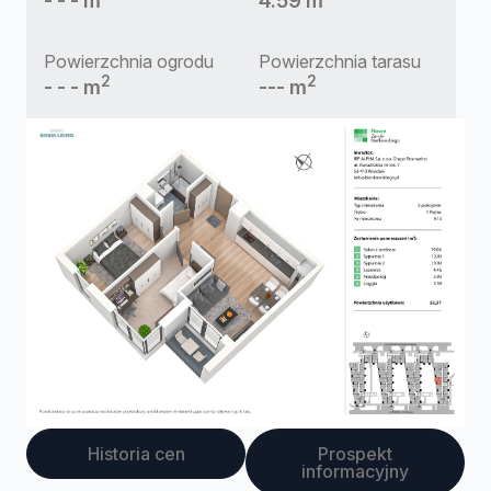
- - - m
4.59 m
Powierzchnia ogrodu
Powierzchnia tarasu
2
2
- - - m
--- m
Historia cen
Prospekt
informacyjny