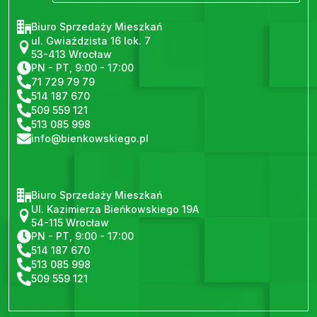
Biuro Sprzedaży Mieszkań
ul. Gwiaździsta 16 lok. 7
53-413 Wrocław
PN - PT, 9:00 - 17:00
71 729 79 79
514 187 670
509 559 121
513 085 998
info@bienkowskiego.pl
Biuro Sprzedaży Mieszkań
Ul. Kazimierza Bieńkowskiego 19A
54-115 Wrocław
PN - PT, 9:00 - 17:00
514 187 670
513 085 998
509 559 121