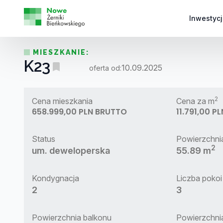
Inwestycj
MIESZKANIE:
K23
10.09.2025
oferta od:
2
Cena mieszkania
Cena za m
658.999,00 PLN BRUTTO
11.791,00 P
Status
Powierzchni
2
um. deweloperska
55.89 m
Kondygnacja
Liczba pokoi
2
3
Powierzchnia balkonu
Powierzchni