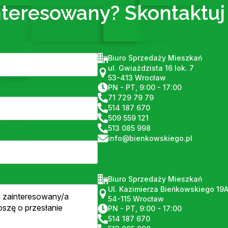
nteresowany? Skontaktuj 
Biuro Sprzedaży Mieszkań
ul. Gwiaździsta 16 lok. 7
53-413 Wrocław
PN - PT, 9:00 - 17:00
71 729 79 79
514 187 670
509 559 121
513 085 998
info@bienkowskiego.pl
Biuro Sprzedaży Mieszkań
Ul. Kazimierza Bieńkowskiego 19
54-115 Wrocław
PN - PT, 9:00 - 17:00
514 187 670