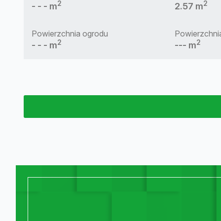
2
2
- - - m
2.57 m
Powierzchnia ogrodu
Powierzchnia
2
2
- - - m
--- m