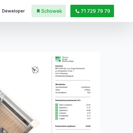
Schowek
71 729 79 79
Deweloper