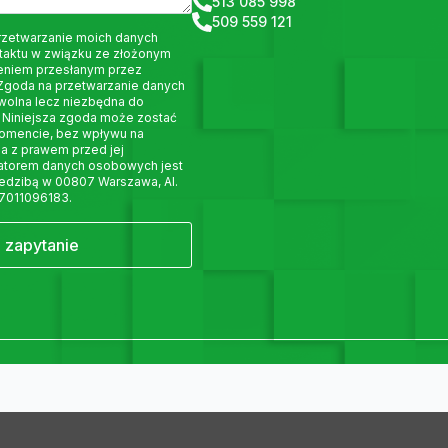
513 085 998
509 559 121
rzetwarzanie moich danych
taktu w związku ze złożonym
eniem przesłanym przez
 Zgoda na przetwarzanie danych
wolna lecz niezbędna do
 Niniejsza zgoda może zostać
omencie, bez wpływu na
a z prawem przed jej
ratorem danych osobowych jest
siedzibą w 00807 Warszawa, Al.
 7011096183.
j zapytanie