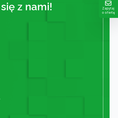
się z nami!
Zapytaj
o ofertę
A