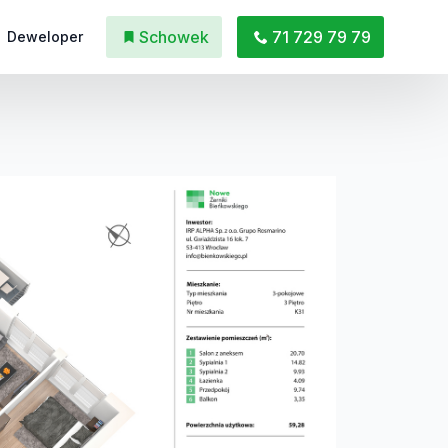
Schowek
71 729 79 79
Deweloper