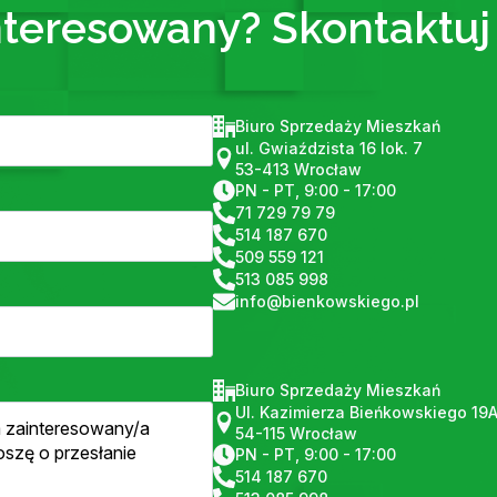
nteresowany? Skontaktuj 
Biuro Sprzedaży Mieszkań
ul. Gwiaździsta 16 lok. 7
53-413 Wrocław
PN - PT, 9:00 - 17:00
71 729 79 79
514 187 670
509 559 121
513 085 998
info@bienkowskiego.pl
Biuro Sprzedaży Mieszkań
Ul. Kazimierza Bieńkowskiego 19
54-115 Wrocław
PN - PT, 9:00 - 17:00
514 187 670