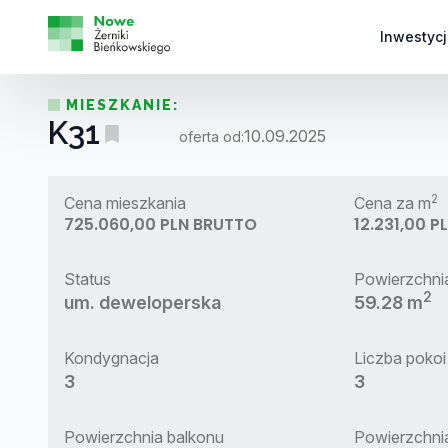
Inwestycj
MIESZKANIE:
K31
10.09.2025
oferta od:
2
Cena mieszkania
Cena za m
725.060,00 PLN BRUTTO
12.231,00 
Status
Powierzchni
2
um. deweloperska
59.28 m
Kondygnacja
Liczba pokoi
3
3
Powierzchnia balkonu
Powierzchni