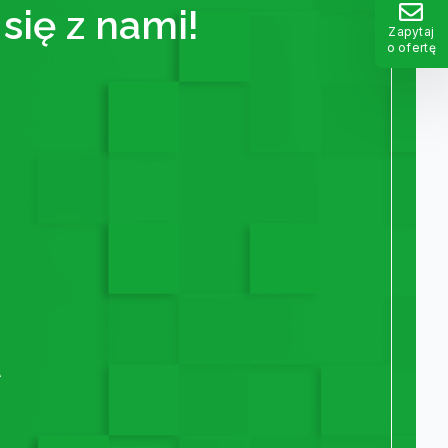
się z nami!
Zapytaj
o ofertę
A