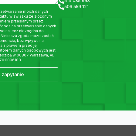
513 085 998
509 559 121
rzetwarzanie moich danych
taktu w związku ze złożonym
eniem przesłanym przez
 Zgoda na przetwarzanie danych
wolna lecz niezbędna do
 Niniejsza zgoda może zostać
omencie, bez wpływu na
a z prawem przed jej
ratorem danych osobowych jest
siedzibą w 00807 Warszawa, Al.
 7011096183.
j zapytanie