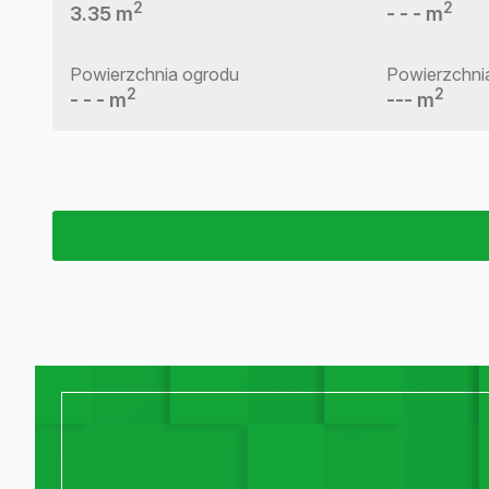
2
2
3.35 m
- - - m
Powierzchnia ogrodu
Powierzchnia
2
2
- - - m
--- m