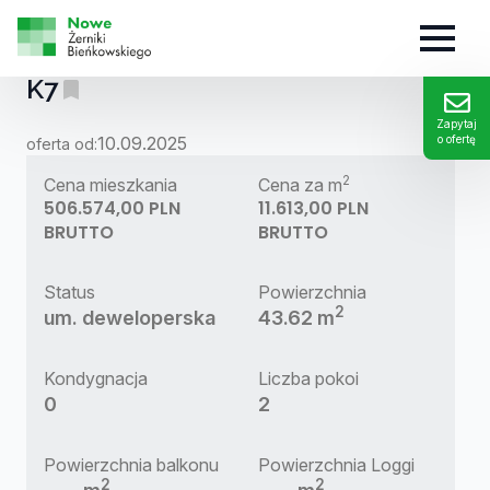
MIESZKANIE:
K7
Zapytaj
10.09.2025
o ofertę
oferta od:
2
Cena mieszkania
Cena za m
506.574,00 PLN
11.613,00 PLN
BRUTTO
BRUTTO
Status
Powierzchnia
2
um. deweloperska
43.62 m
Kondygnacja
Liczba pokoi
0
2
Powierzchnia balkonu
Powierzchnia Loggi
2
2