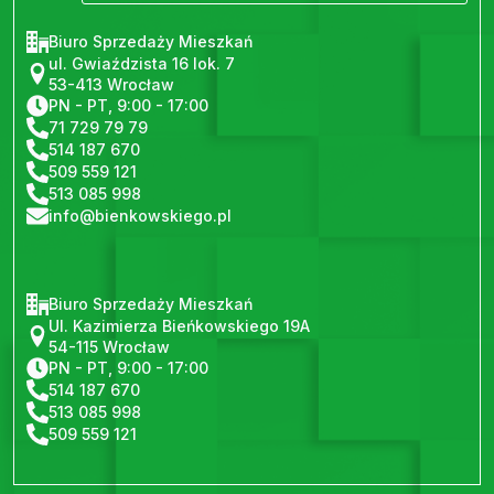
Biuro Sprzedaży Mieszkań
ul. Gwiaździsta 16 lok. 7
53-413 Wrocław
PN - PT, 9:00 - 17:00
71 729 79 79
514 187 670
509 559 121
513 085 998
info@bienkowskiego.pl
Biuro Sprzedaży Mieszkań
Ul. Kazimierza Bieńkowskiego 19A
54-115 Wrocław
PN - PT, 9:00 - 17:00
514 187 670
513 085 998
509 559 121