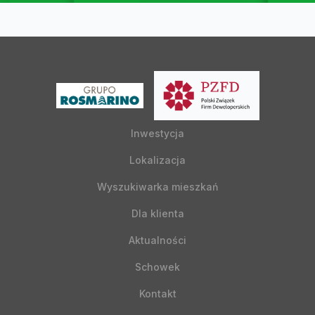
Inwestycja
Lokalizacja
Wyszukiwarka mieszkań
Dla klienta
Aktualności
Schowek
Kontakt