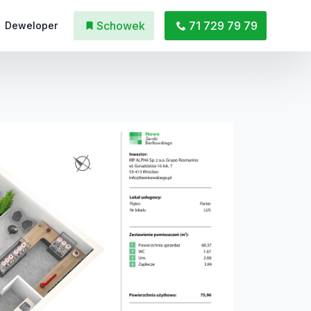
Schowek
71 729 79 79
Deweloper