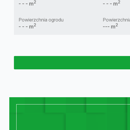
2
2
- - - m
- - - m
Powierzchnia ogrodu
Powierzchnia
2
2
- - - m
--- m