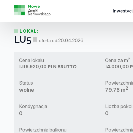
Inwestycj
LOKAL:
LU5
20.04.2026
oferta od:
2
Cena lokalu
Cena za m
1.116.920,00 PLN BRUTTO
14.000,00 
Status
Powierzchni
2
wolne
79.78 m
Kondygnacja
Liczba pokoi
0
0
Powierzchnia balkonu
Powierzchni