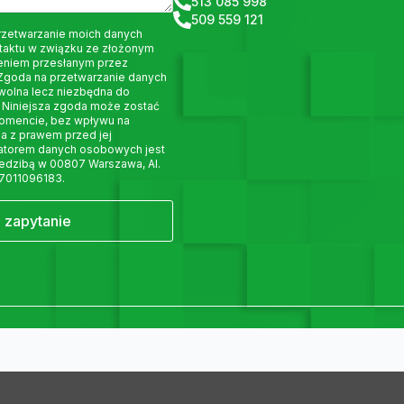
513 085 998
509 559 121
rzetwarzanie moich danych
taktu w związku ze złożonym
eniem przesłanym przez
 Zgoda na przetwarzanie danych
wolna lecz niezbędna do
 Niniejsza zgoda może zostać
omencie, bez wpływu na
a z prawem przed jej
ratorem danych osobowych jest
siedzibą w 00807 Warszawa, Al.
 7011096183.
j zapytanie