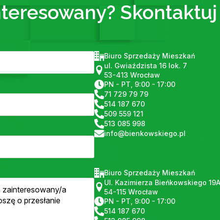
nteresowany? Skontaktuj 
Biuro Sprzedaży Mieszkań
ul. Gwiaździsta 16 lok. 7
53-413 Wrocław
PN - PT, 9:00 - 17:00
71 729 79 79
514 187 670
509 559 121
513 085 998
info@bienkowskiego.pl
Biuro Sprzedaży Mieszkań
Ul. Kazimierza Bieńkowskiego 19
54-115 Wrocław
PN - PT, 9:00 - 17:00
514 187 670