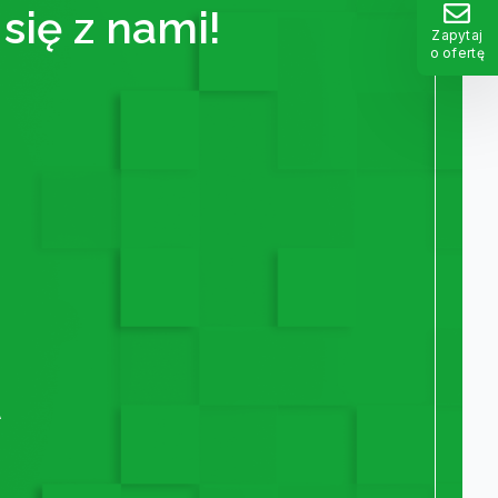
się z nami!
Zapytaj
o ofertę
A