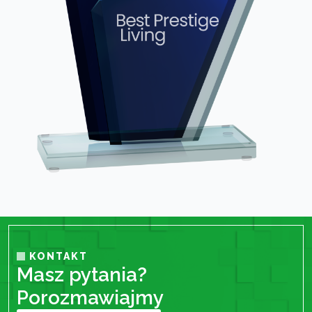
KONTAKT
Masz pytania?
Porozmawiajmy