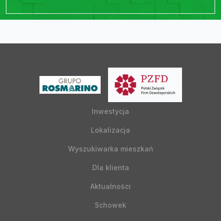
Inwestycja
Lokalizacja
Wyszukiwarka mieszkań
Dla klienta
Aktualności
Schowek